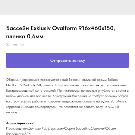
Бассейн Exklusiv Ovalform 916x460x150,
пленка 0,6мм.
Summer Fun
Отправить заявку
Сборный (каркасный) морозоустойчивый бассейн овальной формы Exklusiv
Ovalform 916x460x150, пленка 0,6мм, поставляется в комплекте с усиливающей
быстровозводимой конструкцией. При установке, полностью углубляется в грунт в
любом удобном для вас месте. Конструкция бассейна не требует больших затрат
на строительные работы и позволяет выдерживать большие нагрузки. Устойчив к
коррозии и низким температурам, что позволяет не сливать воду на зимний
период.
Характеристики:
Производитель
Summer Fun (Германия)
Форма бассейна
Овальный
Объем
бассейна, м3
36