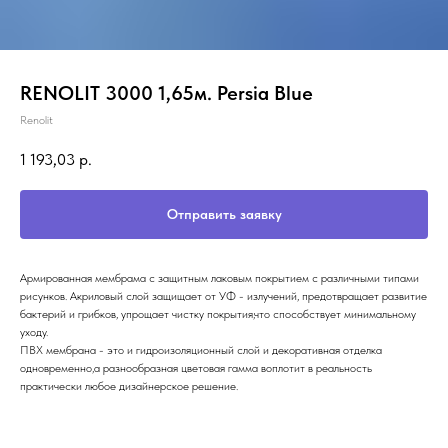
RENOLIT 3000 1,65м. Persia Blue
Renolit
1 193,03
р.
Отправить заявку
Армированная мембрама с защитным лаковым покрытием с различными типами
рисунков. Акриловый слой защищает от УФ - излучений, предотвращает развитие
бактерий и грибков, упрощает чистку покрытия,что способствует минимальному
уходу.
ПВХ мембрана - это и гидроизоляционный слой и декоративная отделка
одновременно,а разнообразная цветовая гамма воплотит в реальность
практически любое дизайнерское решение.