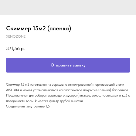
Скиммер 15м2 (пленка)
XENOZONE
371,56
р.
Отправить заявку
Скиммер 15 м2 изготовлен из зеркально отполированной нержавеющей стали
AISI 304 и может устанавливаться на пластиковое покрытие (плёнка) бассейнов.
Предназначен для забора плавающего мусора (листьев, волос, насекомых и т.д.) с
поверхности воды. Имеется фильтр грубой очистки.
Соединение : внутреннее 1,5