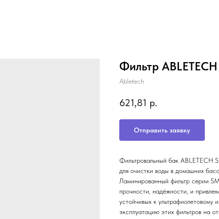
Фильтр ABLETECH 
Abletech
621,81
р.
Отправить заявку
Фильтровальный бак ABLETECH SM
для очистки воды в домашних бас
Ламинированный фильтр серии SMG
прочности, надёжности, и привле
устойчивых к ультрафиолетовому и
эксплуатацию этих фильтров на о