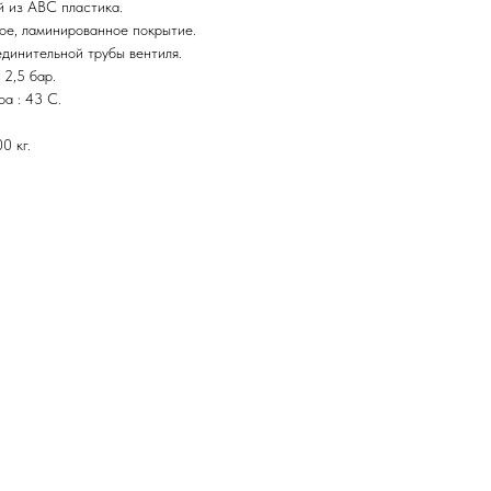
й из ABC пластика.
ое, ламинированное покрытие.
динительной трубы вентиля.
2,5 бар.
а : 43 C.
0 кг.