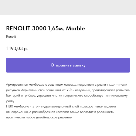
RENOLIT 3000 1,65м. Marble
Renolit
1 193,03
р.
Отправить заявку
Армированная мембрама с защитным лаковым покрытием с различными типами
рисунков. Акриловый слой защищает от УФ - излучений, предотвращает развитие
бактерий и грибков, упрощает чистку покрытия, что способствует минимальному
уходу.
ПВХ мембрана - это и гидроизоляционный слой и декоративная отделка
одновременно, а разнообразная цветовая гамма воплотит в реальность
практически любое дизайнерское решение.