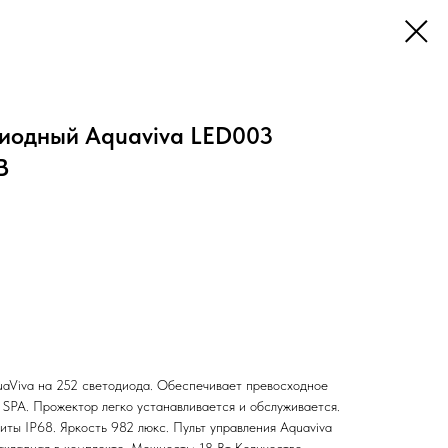
иодный Aquaviva LED003
B
aViva на 252 светодиода. Обеспечивает превосходное
 SPA. Прожектор легко устанавливается и обслуживается.
иты IP68. Яркость 982 люкс. Пульт управления Aquaviva