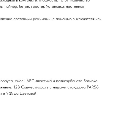
акладная в комплекте. Мощность: 18 Вт Количество
в: лайнер, бетон, пластик Установка: настенная
вление световыми режимами: с помощью выключателя или
корпуса: смесь АБС-пластика и поликарбоната Заливка
яжение: 12В Совместимость с нишами стандарта PAR56:
ии и УФ: да Цветовой