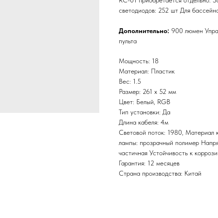
RC-01 приобретается отдельно. З
светодиодов: 252 шт Для бассейно
Дополнительно:
900 люмен Упра
пульта
Мощность: 18
Материал: Пластик
Вес: 1.5
Размер: 261 х 52 мм
Цвет: Белый, RGB
Тип установки: Да
Длина кабеля: 4м
Световой поток: 1980, Материал 
лампы: прозрачный полимер Напр
частичная Устойчивость к корроз
Гарантия: 12 месяцев
Страна производства: Китай