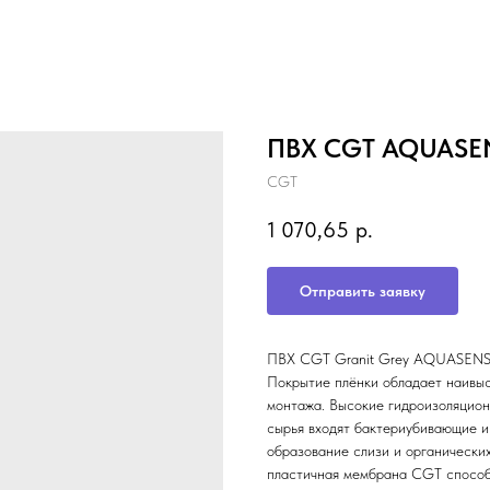
ПВХ CGT AQUASENS
CGT
1 070,65
р.
Отправить заявку
ПВХ CGT Granit Grey AQUASENSE 
Покрытие плёнки обладает наивы
монтажа. Высокие гидроизоляцион
сырья входят бактериубивающие и
образование слизи и органически
пластичная мембрана CGT способ