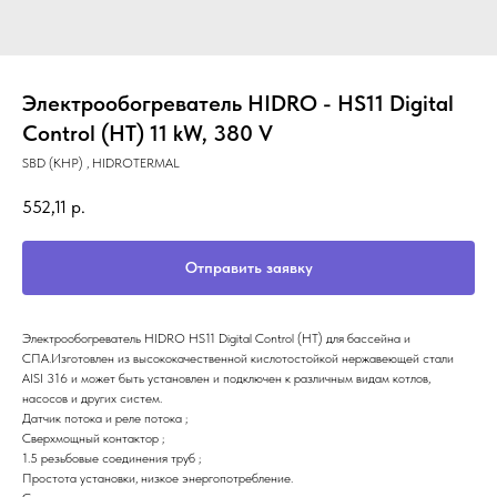
Электрообогреватель HIDRO - HS11 Digital
Control (HT) 11 kW, 380 V
SBD (KHP) , HIDROTERMAL
552,11
р.
Отправить заявку
Электрообогреватель HIDRO HS11 Digital Control (HT) для бассейна и
СПА.Изготовлен из высококачественной кислотостойкой нержавеющей стали
AISI 316 и может быть установлен и подключен к различным видам котлов,
насосов и других систем.
Датчик потока и реле потока ;
Сверхмощный контактор ;
1.5 резьбовые соединения труб ;
Простота установки, низкое энергопотребление.