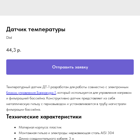
Датчик температуры
Dial
44,3
р.
Отправить заявку
Температурный датчик ДТ-1 разработан для работы совместно с электронным
блоком управления Барракуда-1
, который используется для управления нагревом
и фильтрацией бассейна. Конструктивно датчик представляет из себя
металлическую гильзу с гермовыводом и устанавливается в трубу магистрали
фильтрации бассейна.
Технические характеристики
Материал корпуса: пластик
Монтажная гильза и электроды: нержавеющая сталь AISI 304
Длина соединительного кабеля: 3 м