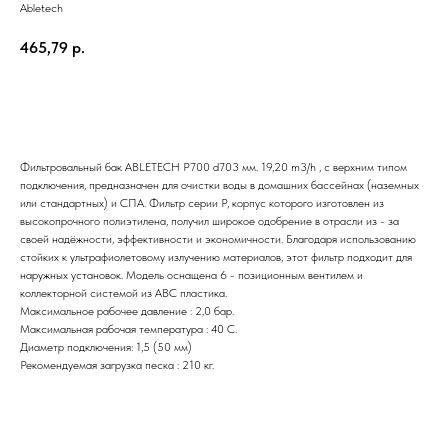
Abletech
465,79
р.
Отправить заявку
Фильтровальный бак ABLETECH Р700 d703 мм. 19,20 m3/h , с верхним типом
подключения, предназначен для очистки воды в домашних бассейнах (наземных
или стандартных) и СПА. Фильтр серии P, корпус которого изготовлен из
высокопрочного полиэтилена, получил широкое одобрение в отрасли из - за
своей надёжности, эффективности и экономичности. Благодаря использованию
стойких к ультрафиолетовому излучению материалов, этот фильтр подходит для
наружных установок. Модель оснащена 6 - позиционным вентилем и
коллекторной системой из ABC пластика.
Максимальное рабочее давление : 2,0 бар.
Максимальная рабочая температура : 40 C.
Диаметр подключения: 1,5 (50 мм)
Рекомендуемая загрузка песка : 210 кг.