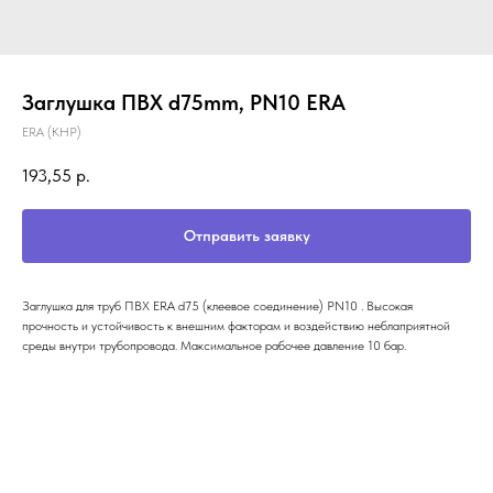
Заглушка ПВХ d75mm, PN10 ERA
ERA (КНР)
193,55
р.
Отправить заявку
Заглушка для труб ПВХ ERA d75 (клеевое соединение) PN10 . Высокая
прочность и устойчивость к внешним факторам и воздействию неблаприятной
среды внутри трубопровода. Максимальное рабочее давление 10 бар.