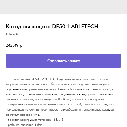
Катодная защита DF50-1 ABLETECH
Abletech
242,49
р.
Отправить заявку
Катодная защита DF50-1 ABLETECH, предотвращает электролитическую
коррозию металла в бассейне, обеспечивает защиту купальщиков от риска
поражения электрическим током, особенно в бассейнах из стекловолокна, в
которых отсутствуют металлические соединения. Так же, при использовании
системы дезинфекции хлоратора солёной воды, защита предотвращает
электролитическую коррозию металлических деталей, таких как лестницы из
нержавеющей стали, тепловой насос, теплообменники, алюминевые корпуса
двигателя насосоа и т. д.
- простая конструкция установки 63мм2
- рабочее давление 4 бар