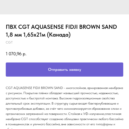
ПВХ CGT AQUASENSE FIDJI BROWN SAND
1,8 мм 1,65х21м (Канада)
CGT
1 070,96
р.
Отправить заявку
CGT AQUASENSE FIDJI BROWN SAND - многослойная, армированная мембрана
c рисунком. Покрытие плёнки обладает наивысшей прочностью, надежностью,
доступностью и быстротой монтажа. Высокие гидроизоляционные свойства
длительный срок эксплуатации. В структуру сырья входят бактериубивающие и
противогрибковые добавки, за счёт чего минимализируется образование слизи и
органических загрязнений на поверхности. Стойкая к УФ-излучению,пластичная
мембрана CGT способствует созданию облицовки практически любого бассейна
в помещении,так и уличного бассейна, вне зависимости от его типа,формы и