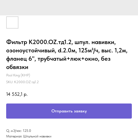
Фильтр K2000.OZ.тд1.2, шпул. навивки,
озоноустойчивый, d.2.0м, 125м³/ч, выс. 1,2м,
фланец 6", трубчатый+люк+окно, без
обвязки
Pool King (КНР)
SKU:
K2000.OZ.тд1.2
14 552,1
р.
Отправить заявку
Q, м3/час: 125.0
Материал: Шпульной навивки