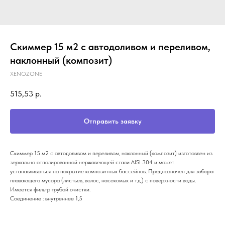
Скиммер 15 м2 с автодоливом и переливом,
наклонный (композит)
XENOZONE
515,53
р.
Отправить заявку
Скиммер 15 м2 с автодоливом и переливом, наклонный (композит) изготовлен из
зеркально отполированной нержавеющей стали AISI 304 и может
устанавливаться на покрытие композитных бассейнов. Предназначен для забора
плавающего мусора (листьев, волос, насекомых и т.д.) с поверхности воды.
Имеется фильтр грубой очистки.
Соединение : внутреннее 1,5