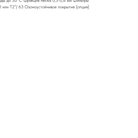
оды до 50°С Фракция песка 0,5-0,8 мм Фильтры
0 или T2"/ 63 Озоноустойчивое покрытие (опция)