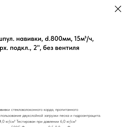
пул. навивки, d.800мм, 15м³/ч,
рх. подкл., 2", без вентиля
вивки стекловолоконного корда, пропитанного
пользование двухслойной загрузки песка и гидроантрацита.
0 кг/см² Тестирован при давлении 6,0 кг/см²