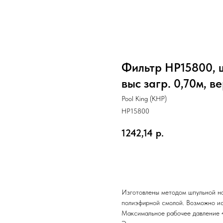
Фильтр НР15800, ш
выс загр. 0,70м, ве
Pool King (КНР)
HP15800
1242,14
р.
Отправить заявку
Изготовлены методом шпульной на
полиэфирной смолой. Возможно ис
Максимальное рабочее давление 4,