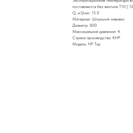
Эксплуатационная температура в
поставляются без вентиля T1½"/ 5
Q, м3/час: 15.0
Материал: Шпульной навивки
Диаметр: 800
Максимальное давление: 4
Страна производства: КНР
Модель: HP Top