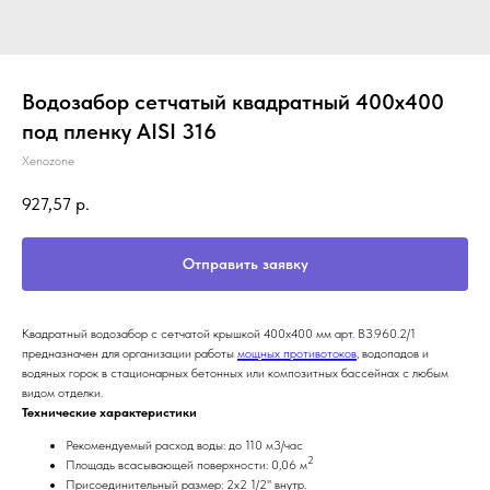
Водозабор сетчатый квадратный 400х400
под пленку AISI 316
Xenozone
927,57
р.
Отправить заявку
Квадратный водозабор с сетчатой крышкой 400х400 мм арт. ВЗ.960.2/1
предназначен для организации работы
мощных противотоков
, водопадов и
водяных горок в стационарных бетонных или композитных бассейнах с любым
видом отделки.
Технические характеристики
Рекомендуемый расход воды: до 110 м3/час
2
Площадь всасывающей поверхности: 0,06 м
Присоединительный размер: 2х2 1/2" внутр.