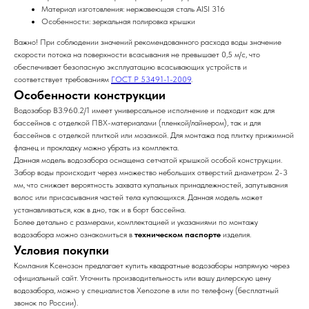
Материал изготовления: нержавеющая сталь AISI 316
Особенности: зеркальная полировка крышки
Важно! При соблюдении значений рекомендованного расхода воды значение
скорости потока на поверхности всасывания не превышает 0,5 м/с, что
обеспечивает безопасную эксплуатацию всасывающих устройств и
соответствует требованиям
ГОСТ Р 53491-1-2009
.
Особенности конструкции
Водозабор ВЗ.960.2/1 имеет универсальное исполнение и подходит как для
бассейнов с отделкой ПВХ-материалами (пленкой/лайнером), так и для
бассейнов с отделкой плиткой или мозаикой. Для монтажа под плитку прижимной
фланец и прокладку можно убрать из комплекта.
Данная модель водозабора оснащена сетчатой крышкой особой конструкции.
Забор воды происходит через множество небольших отверстий диаметром 2-3
мм, что снижает вероятность захвата купальных принадлежностей, запутывания
волос или присасывания частей тела купающихся. Данная модель может
устанавливаться, как в дно, так и в борт бассейна.
Более детально с размерами, комплектацией и указаниями по монтажу
водозабора можно ознакомиться в
техническом паспорте
изделия.
Условия покупки
Компания Ксенозон предлагает купить квадратные водозаборы напрямую через
официальный сайт. Уточнить производительность или вашу дилерскую цену
водозабора, можно у специалистов Xenozone в или по телефону
(бесплатный
звонок по России).