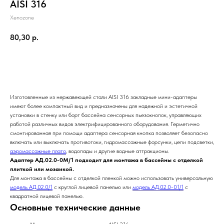
AISI 316
Xenozone
80,30
р.
Отправить заявку
Изготовленные из нержавеющей стали AISI 316 закладные мини-адаптеры
имеют более компактный вид и предназначены для надежной и эстетичной
установки в стенку или борт бассейна сенсорных пьезокнопок, управляющих
работой различных видов электрифицированного оборудования. Герметично
смонтированная при помощи адаптера сенсорная кнопка позволяет безопасно
включать или выключать противотоки, гидромассажные форсунки, цепи подсветки,
аэромассажные плато
, водопады и другие водные аттракционы.
Адаптер АД.02.0-0М/1 подходит для монтажа в бассейны с отделкой
плиткой или мозаикой.
Для монтажа в бассейны с отделкой пленкой можно использовать универсальную
модель АД.02.0/1
с круглой лицевой панелью или
модель АД.02.0-01/1
с
квадратной лицевой панелью.
Основные технические данные