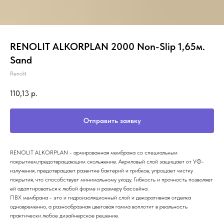
RENOLIT ALKORPLAN 2000 Non-Slip 1,65м.
Sand
Renolit
110,13
р.
Отправить заявку
RENOLIT ALKORPLAN - армированная мембрана со специальным
покрытием,предотвращающим скольжение. Акриловый слой защищает от УФ-
излучения, предотвращает развитие бактерий и грибков, упрощает чистку
покрытия, что способствует минимальному уходу. Гибкость и прочность позволяет
ей адаптироваться к любой форме и размеру бассейна.
ПВХ мембрана - это и гидроизоляционный слой и декоративная отделка
одновременно, а разнообразная цветовая гамма воплотит в реальность
практически любое дизайнерское решение.