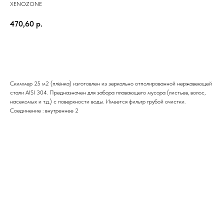
XENOZONE
470,60
р.
Отправить заявку
Скиммер 25 м2 (плёнка) изготовлен из зеркально отполированной нержавеющей
стали AISI 304. Предназначен для забора плавающего мусора (листьев, волос,
насекомых и т.д.) с поверхности воды. Имеется фильтр грубой очистки.
Соединение : внутреннее 2