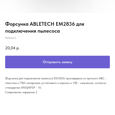
Форсунка ABLETECH EM2836 для
подключения пылесоса
Abletech
20,04
р.
Отправить заявку
Форсунка для подключения пылесоса EM2836 произведена из прочного ABC -
пластика и ПВХ материала, устойчивого к корозии и УФ - излучению, согласно
стандартам ANSI/APSP - 16.
Соединение: наружное 2.