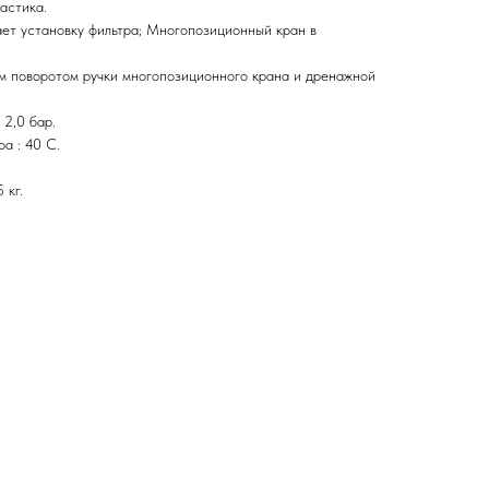
астика.
ает установку фильтра; Многопозиционный кран в
м поворотом ручки многопозиционного крана и дренажной
2,0 бар.
а : 40 C.
 кг.