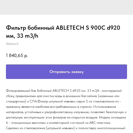
Фильтр бобинный ABLETECH S 900C d920
мм, 33 m3/h
Abletech
1 840,65
р.
Отправить заявку
Фильтровальный бак бобинный ABLETECH S d920 мм. 33 m3/h , монтируемый
сбоку, предназначен для очистки воды в домашних бассейнах (наземных или
стандартных) и СПА.Фильтр шпульной навивки серии S из стекловолокна по -
прежнему являются наиболее востребованными в отрасли. Использование
материалов, устойчивых к ультрафиолетовому излучению, позволяет безопасную и
длительную эксплуатацию этих фильтров на открытом воздухе. Модель оснащена
6 - позиционным вентилем и коллекторной системой из ABC пластика.
Сделано из стекловолокна (шпульной навивки) и полиэстера; многопозиционный