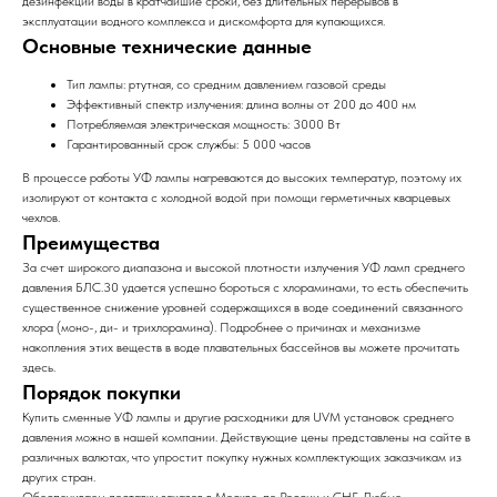
дезинфекции воды в кратчайшие сроки, без длительных перерывов в
эксплуатации водного комплекса и дискомфорта для купающихся.
Основные технические данные
Тип лампы: ртутная, со средним давлением газовой среды
Эффективный спектр излучения: длина волны от 200 до 400 нм
Потребляемая электрическая мощность: 3000 Вт
Гарантированный срок службы: 5 000 часов
В процессе работы УФ лампы нагреваются до высоких температур, поэтому их
изолируют от контакта с холодной водой при помощи герметичных кварцевых
чехлов.
Преимущества
За счет широкого диапазона и высокой плотности излучения УФ ламп среднего
давления БЛС.30 удается успешно бороться с хлораминами, то есть обеспечить
существенное снижение уровней содержащихся в воде соединений связанного
хлора (моно-, ди- и трихлорамина). Подробнее о причинах и механизме
накопления этих веществ в воде плавательных бассейнов вы можете прочитать
здесь.
Порядок покупки
Купить сменные УФ лампы и другие расходники для UVM установок среднего
давления можно в нашей компании. Действующие цены представлены на сайте в
различных валютах, что упростит покупку нужных комплектующих заказчикам из
других стран.