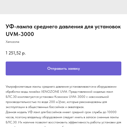
УФ-лампа среднего давления для установок
UVM-3000
Xenozone
1 251,52
р.
Отправить заявку
Ультрафиолетовые лампы среднего давления устанавливаются в оборудовании
обработки воды линейки XENOZONE UVM. Представленной моделью ламп
БЛС.30 комплектуются установки Ксенозон UVM-3000 с максимальной
производительностью по воде 200 м3/час, которые рекомендованы для
эксплуатации в общественных бассейнах и аквапарках.
Данная модель УФ ламп для бассейнов имеет средний срок службы до 10000
часов, поэтому владельцу оборудования следует иметь в запасе сменные лампы
БЛС.30. Их наличие позволит восстановить эффективность работы установки для