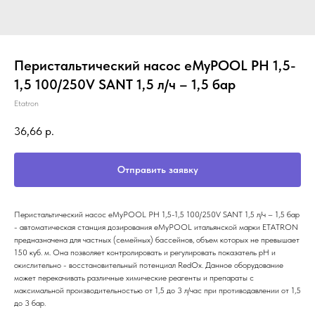
Перистальтический насос eMyPOOL PH 1,5-
1,5 100/250V SANT 1,5 л/ч – 1,5 бар
Etatron
36,66
р.
Отправить заявку
Перистальтический насос eMyPOOL PH 1,5-1,5 100/250V SANT 1,5 л/ч – 1,5 бар
- автоматическая станция дозирования eMyPOOL итальянской марки ETATRON
предназначена для частных (семейных) бассейнов, объем которых не превышает
150 куб. м. Она позволяет контролировать и регулировать показатель рН и
окислительно - восстановительный потенциал RedOx. Данное оборудование
может перекачивать различные химические реагенты и препараты с
максимальной производительностью от 1,5 до 3 л/час при противодавлении от 1,5
до 3 бар.