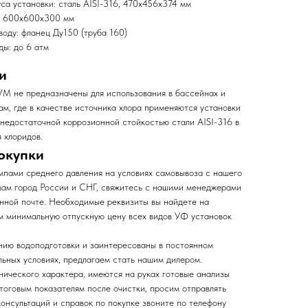
са установки: сталь AISI-316, 470х456х374 мм
я: 600х600х300 мм
оду: фланец Ду150 (труба 160)
ы: до 6 атм
и
M не предназначены для использования в бассейнах и
ам, где в качестве источника хлора применяются установки
с недостаточной коррозионной стойкостью стали AISI-316 в
 хлоридов.
окупки
ампами среднего давления на условиях самовывоза с нашего
 вам город России и СНГ, свяжитесь с нашими менеджерами
онной почте. Необходимые реквизиты вы найдете на
м минимальную отпускную цену всех видов УФ установок
нию водоподготовки и заинтересованы в постоянном
льных условиях, предлагаем стать нашим дилером.
хнического характера, имеются на руках готовые анализы
тоговым показателям после очистки, просим отправлять
консультаций и справок по покупке звоните по телефону