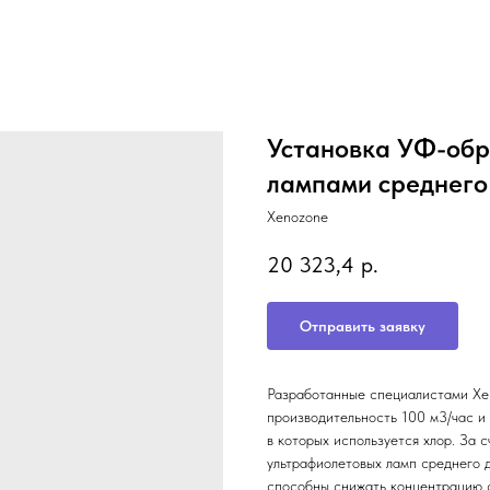
Установка УФ-обр
лампами среднего
Xenozone
20 323,4
р.
Отправить заявку
Разработанные специалистами Xe
производительность 100 м3/час и
в которых используется хлор. За 
ультрафиолетовых ламп среднего д
способны снижать концентрацию с