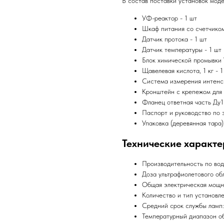
В состав поставки установок мод
УФ-реактор - 1 шт
Шкаф питания со счетчиком
Датчик протока - 1 шт
Датчик температуры - 1 шт
Блок химической промывки 
Щавелевая кислота, 1 кг - 1
Система измерения интенс
Кронштейн с крепежом для 
Фланец ответная часть Ду1
Паспорт и руководство по 
Упаковка (деревянная тара)
Технические характе
Производительность по вод
Доза ультрафиолетового об
Общая электрическая мощно
Количество и тип установле
Средний срок службы ламп:
Температурный диапазон о