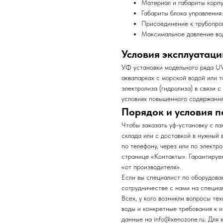
Материал и габариты корпу
Габариты блока управлени
Присоединение к трубопров
Максимальное давление вод
Условия эксплуатаци
УФ установки модельного ряда UV
аквапарках с морской водой или т
электролиза (гидролиза) в связи 
условиях повышенного содержания
Порядок и условия п
Чтобы заказать уф-установку с л
склада или с доставкой в нужный
по телефону, через или по электр
странице «Контакты». Гарантируе
«от производителя».
Если вы специалист по оборудова
сотрудничестве с нами на специа
Всех, у кого возникли вопросы те
воды и конкретные требования к и
данные на info@xenozone.ru. Для 