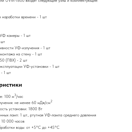
ели UVM-1800 входят следующие узлы и комплектующие:
 наработки времени - 1 шт
УФ камеры - 1 шт
 шт
ивности УФ-излучения - 1 шт
монтажа на стену - 1 шт
50 (ПВХ) - 2 шт
эксплуатации УФ-установки - 1 шт
 - 1 шт
ристики
3
е: 100 м
/час
2
лучения: не менее 60 мДж/см
сть установки: 1800 Вт
нных ламп: 1 шт., ртутная УФ-лампа среднего давления
 10 000 часов
бработки воды: от +5°C до +45°C