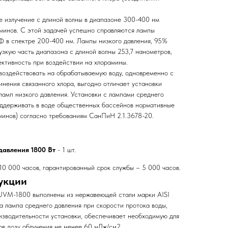
ое излучение с длиной волны в диапазоне 300-400 нм
минов. С этой задачей успешно справляются лампы
Ф в спектре 200-400 нм. Лампы низкого давления, 95%
узкую часть диапазона с длиной волны 253,7 нанометров,
ктивность при воздействии на хлорамины.
оздействовать на обрабатываемую воду, одновременно с
нения связанного хлора, выгодно отличает установки
амп низкого давления. Установки с лампами среднего
оддерживать в воде общественных бассейнов нормативные
аминов) согласно требованиям СанПиН 2.1.3678-20.
давления 1800 Вт
- 1 шт.
0 000 часов, гарантированный срок службы – 5 000 часов.
укции
 UVM-1800 выполнены из нержавеющей стали марки AISI
а лампа среднего давления при скорости протока воды,
зводительности установки, обеспечивает необходимую для
в дозу облучения не менее 60 мДж/см2.