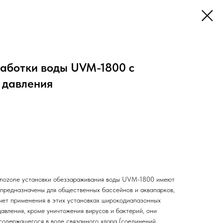
аботки воды UVM-1800 с
 давления
nozone установки обеззараживания воды UVM-1800 имеют
 предназначены для общественных бассейнов и аквапарков,
счет применения в этих установках широкодиапазонных
авления, кроме уничтожения вирусов и бактерий, они
одержащегося в воде связанного хлора (соединений