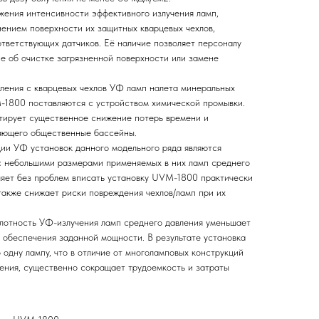
жения интенсивности эффективного излучения ламп,
нением поверхности их защитных кварцевых чехлов,
тветствующих датчиков. Её наличие позволяет персоналу
е об очистке загрязненной поверхности или замене
ления с кварцевых чехлов УФ ламп налета минеральных
-1800 поставляются с устройством химической промывки.
тирует существенное снижение потерь времени и
вающего общественные бассейны.
ии УФ установок данного модельного ряда являются
с небольшими размерами применяемых в них ламп среднего
ляет без проблем вписать установку UVM-1800 практически
также снижает риски повреждения чехлов/ламп при их
плотность УФ-излучения ламп среднего давления уменьшает
я обеспечения заданной мощности. В результате установка
ну лампу, что в отличие от многоламповых конструкций
ления, существенно сокращает трудоемкость и затраты