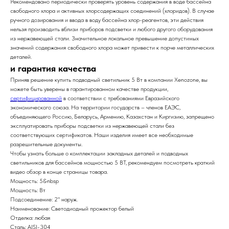
Рекомендовано периодически проверять уровень содержания в воде бассейна
свободного хлора и активных хлорсодержащих соединений (хлоридов). В случае
ручного дозирования и ввода в воду бассейна хлор-реагентов, эти действия
нельзя производить вблизи приборов подсветки и любого другого оборудования
из нержавеющей стали. Значительное локальное превышение допустимых
значений содержания свободного хлора может привести к порче металлических
деталей.
и гарантия качества
Приняв решение купить подводный светильник 5 Вт в компании Xenozone, вы
можете быть уверены в гарантированном качестве продукции,
сертифицированной
в соответствии с требованиями Евразийского
экономического союза. На территории государств – членов ЕАЭС,
объединяющего Россию, Беларусь, Армению, Казахстан и Киргизию, запрещено
эксплуатировать приборы подсветки из нержавеющей стали без
соответствующих сертификатов. Наши изделия имеет все необходимые
разрешительные документы.
Чтобы узнать больше о комплектации закладных деталей и подводных
светильников для бассейнов мощностью 5 ВТ, рекомендуем посмотреть краткий
видео обзор в конце страницы товара.
Мощность: 5&nbsp
Мощность: Вт
Подсоединение: 2" наруж.
Наименование: Светодиодный прожектор белый
Отделка: любая
Сталь: AISI-304