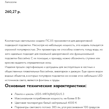
Xenozone
260,27
р.
Отправить заявку
Компактные светильники модели ПС.05 применяются для декоративной
подводной подсветки. Несмотря на небольшую мощность, эта модель пользуется
огромной популярностью. Эти прожекторы не способны осветить толщу воды, но
зато идеально подходят для локальной декоративной или функциональной
подсветки бассейна. С их помощью, к примеру, можно обозначить ступени или
красиво выделить определенные зоны.
Изделия прошли сертификацию и допущены для эксплуатации в частных и
общественных плавательных бассейнах, аквапарках и джакузи. Еще одним видом
водных объектов, в которых популярна подсветка на основе этих небольших LED
источников света, являются фонтаны и пруды.
Основные технические характеристики:
Лампа и цоколь: LED5-MR16/845/GU5.3
Максимальная потребляемая мощность: не более 8 Вт
Цветовая температура: белый нейтральный 4500 К
Параметры светового потока: 385 лм, угол рассеивания 100 градусов