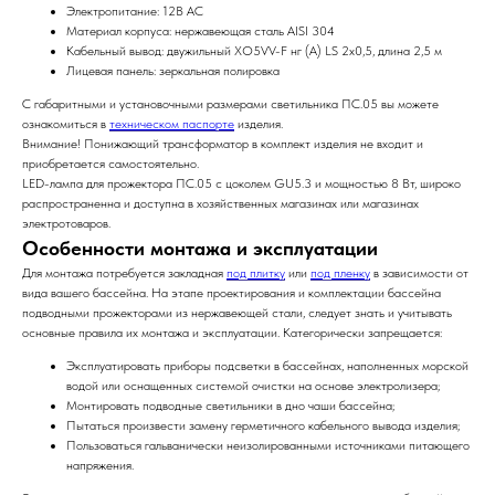
Электропитание: 12В АС
Материал корпуса: нержавеющая сталь AISI 304
Кабельный вывод: двужильный XO5VV-F нг (А) LS 2х0,5, длина 2,5 м
Лицевая панель: зеркальная полировка
С габаритными и установочными размерами светильника ПС.05 вы можете
ознакомиться в
техническом паспорте
изделия.
Внимание! Понижающий трансформатор в комплект изделия не входит и
приобретается самостоятельно.
LED-лампа для прожектора ПС.05 с цоколем GU5.3 и мощностью 8 Вт, широко
распространенна и
доступна в хозяйственных магазинах или магазинах
электротоваров.
Особенности монтажа и эксплуатации
Для монтажа потребуется закладная
под плитку
или
под пленку
в зависимости от
вида вашего бассейна. На этапе проектирования и комплектации бассейна
подводными прожекторами из нержавеющей стали, следует знать и учитывать
основные правила их монтажа и эксплуатации. Категорически запрещается:
Эксплуатировать приборы подсветки в бассейнах, наполненных морской
водой или оснащенных системой очистки на основе электролизера;
Монтировать подводные светильники в дно чаши бассейна;
Пытаться произвести замену герметичного кабельного вывода изделия;
Пользоваться гальванически неизолированными источниками питающего
напряжения.