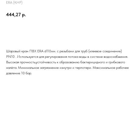
ERA (КНР)
444,27
р.
Отправить заявку
Шаровый кран ПВХ ERA d110мм. с резьбами для труб (клеевое соединение)
PN10 . Используется для регулирования потока воды в системе водоснабжения.
Высокая прочность,устойчивость к образованию бактерицидного и грибкового
налёта. Минимальное загрязнение изнутри и терпотери. Максимальное рабочее
давление 10 бар.