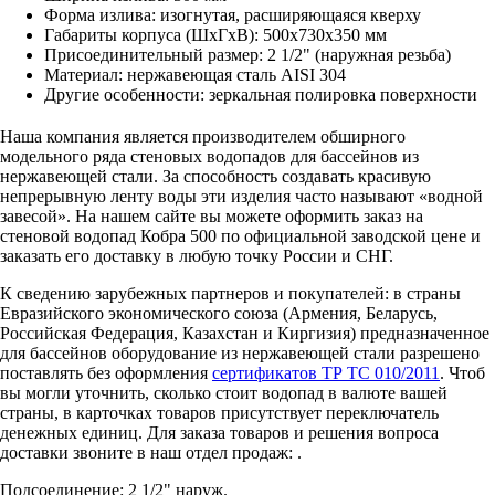
Форма излива: изогнутая, расширяющаяся кверху
Габариты корпуса (ШхГхВ): 500х730х350 мм
Присоединительный размер: 2 1/2" (наружная резьба)
Материал: нержавеющая сталь AISI 304
Другие особенности: зеркальная полировка поверхности
Наша компания является производителем обширного
модельного ряда стеновых водопадов для бассейнов из
нержавеющей стали. За способность создавать красивую
непрерывную ленту воды эти изделия часто называют «водной
завесой». На нашем сайте вы можете оформить заказ на
стеновой водопад Кобра 500 по официальной заводской цене и
заказать его доставку в любую точку России и СНГ.
К сведению зарубежных партнеров и покупателей: в страны
Евразийского экономического союза (Армения, Беларусь,
Российская Федерация, Казахстан и Киргизия) предназначенное
для бассейнов оборудование из нержавеющей стали разрешено
поставлять без оформления
сертификатов ТР ТС 010/2011
. Чтоб
вы могли уточнить, сколько стоит водопад в валюте вашей
страны, в карточках товаров присутствует переключатель
денежных единиц. Для заказа товаров и решения вопроса
доставки звоните в наш отдел продаж:
.
Подсоединение: 2 1/2" наруж.