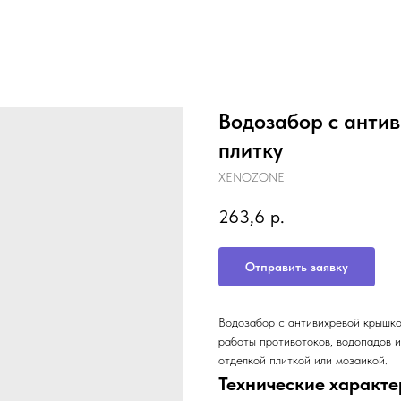
Водозабор с антив
плитку
XENOZONE
263,6
р.
Отправить заявку
Водозабор с антивихревой крышкой
работы противотоков, водопадов 
отделкой плиткой или мозаикой.
Технические характе