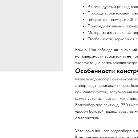
Рекомендуемый расход воды
Площадь всасывающей пове
Габаритные размеры: 300х
Присоединительный размер:
Материал изготовления: не
Особенности: зеркальная 
Важно! При соблюдении значений 
на поверхности всасывания не пр
эксплуатацию всасывающих устро
Особенности констр
Модель водозабора антивихревого
Забор воды происходит через боко
принадлежностей, запутывания во
может устанавливаться, как в дно,
Водозабор под плитку д. 250 име
удобен боковой подвод воды, вы 
альтернативы.
Установка данного водозабора в 
Конструкция закладной части поз