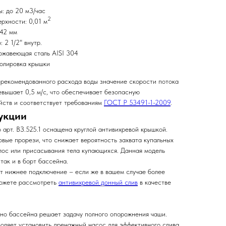
: до 20 м3/час
2
рхности: 0,01 м
142 мм
 2 1/2" внутр.
ржавеющая сталь AISI 304
полировка крышки
рекомендованного расхода воды значение скорости потока
евышает 0,5 м/с, что обеспечивает безопасную
йств и соответствует требованиям
ГОСТ Р 53491-1-2009
.
укции
 арт. ВЗ.525.1 оснащена круглой антивихревой крышкой.
вые прорези, что снижает вероятность захвата купальных
лос или присасывания тела купающихся. Данная модель
 так и в борт бассейна.
ет нижнее подключение – если же в вашем случае более
можете рассмотреть
антивихревой донный слив
в качестве
дно бассейна решает задачу полного опорожнения чаши.
воляет установить дренажный насос для эффективного слива