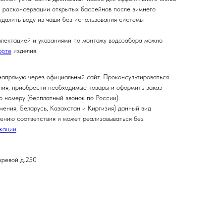
и расконсервации открытых бассейнов после зимнего
удалить воду из чаши без использования системы
плектацией и указаниями по монтажу водозабора можно
орте
изделия.
напрямую через официальный сайт. Проконсультироваться
ния, приобрести необходимые товары и оформить заказ
по номеру
(бесплатный звонок по России).
ения, Беларусь, Казахстан и Киргизия) данный вид
ению соответствия и может реализовываться без
икации
.
хревой д.250