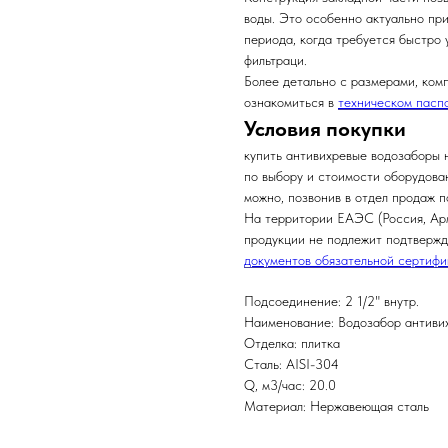
воды. Это особенно актуально пр
периода, когда требуется быстро 
фильтраци.
Более детально с размерами, ком
ознакомиться в
техническом пасп
Условия покупки
купить антивихревые водозаборы 
по выбору и стоимости оборудова
можно, позвонив в отдел продаж 
На территории ЕАЭС (Россия, Арм
продукции не подлежит подтвержд
документов обязательной сертиф
Подсоединение: 2 1/2" внутр.
Наименование: Водозабор антиви
Отделка: плитка
Сталь: AISI-304
Q, м3/час: 20.0
Материал: Нержавеющая сталь