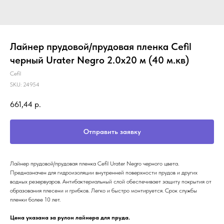
Лайнер прудовой/прудовая пленка Cefil
черный Urater Negro 2.0x20 м (40 м.кв)
Cefil
SKU:
24954
661,44
р.
Отправить заявку
Лайнер прудовой/прудовая пленка Cefil Urater Negro черного цвета.
Предназначен для гидроизоляции внутренней поверхности прудов и других
водных резервуаров. Антибактериальный слой обеспечивает защиту покрытия от
образования плесени и грибков. Легко и быстро монтируется. Срок службы
пленки более 10 лет.
Цена указана за рулон лайнера для пруда.