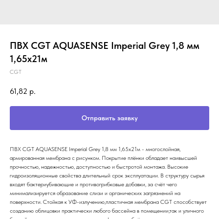
ПВХ CGT AQUASENSE Imperial Grey 1,8 мм
1,65х21м
CGT
61,82
р.
Отправить заявку
ПВХ CGT AQUASENSE Imperial Grey 1,8 мм 1,65х21м - многослойная,
армированная мембрана c рисунком. Покрытие плёнки обладает наивысшей
прочностью, надежностью, доступностью и быстротой монтажа. Высокие
гидроизоляционные свойства длительный срок эксплуатации. В структуру сырья
входят бактериубивающие и противогрибковые добавки, за счёт чего
минимализируется образование слизи и органических загрязнений на
поверхности. Стойкая к УФ-излучению,пластичная мембрана CGT способствует
созданию облицовки практически любого бассейна в помещении,так и уличного