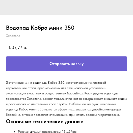
Водопад Кобра мини 350
Xenozone
1 037,77
р.
Отправить заявку
Эстетичные мини водопады Кобра 350, изготовленные из листовой
нержавеющей стали, предназначены для стационарной установки и
эксплуатации в частных и общественных бассейнах. Как и другие водопады
производства Xenozone, данная модель отличается совершенным внешним видом
и рассчитана на длительный срок службы. Небольшой, но функциональный
водопад Кобра мини 350 является эффектным элементом дизайна интерьера
бассейна, а также позволяет отдыхающим принимать сеансы гидромассажа.
Основные технические данные
Рекомендуемый расход воды: 15 м3/час