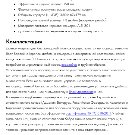
Эффективная ширина излива: 350 мм
Форма излива: изогнутая, расширяющаяся кверху
Габариты корпуса (ШхГхВ): 350х467х479 мм
Присоединительный размер: 1 ½ дюйма (наружная резьба)
Материал: листовая нержавейка марки AISI 304
Другие особенности: зеркальная полировка поверхности
Комплектация
Данная модель идет без закладной, монтаж осуществляется непосредственно на
борт бассейна (крепеж дюбели и саморезы с декоративной колпачковой гайкой
входят в комплект). Помимо этого для установки и функционирования водопада
потребуется циркуляционный насос,
водозабор
и трубная обвязка.
Управление насосом водопадом можно осуществлять с общего электрического
щита или при помощи выведенного на стену технического помещения
выключателя. Если же вы хотите иметь управление водопадом в
непосредственной близости от бассейна, то рекомендуем установить в удобном
для вас месте пьезо- или пневмокнопку и
блок управления
к ней.
К сведению зарубежных партнеров и покупателей: в страны Евразийского
экономического союза (Армения, Беларусь, Российская Федерация, Казахстан и
Киргизия) предназначенное для бассейнов оборудование из нержавеющей стали
разрешено поставлять без оформления
сертификатов ТР ТС 010/2011
. Чтоб вы
могли уточнить, сколько стоит водопад Кобра мини в валюте вашей страны, в
карточках товаров присутствует переключатель денежных единиц. Для заказа
товаров и решения вопроса доставки звоните в наш отдел продаж:
.