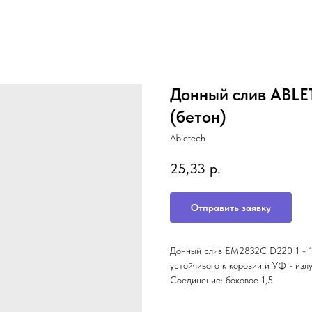
Донный слив ABLE
(бетон)
Abletech
25,33
р.
Отправить заявку
Донный слив EM2832C D220 1 - 1/
устойчивого к корозии и УФ - изл
Соединение: боковое 1,5