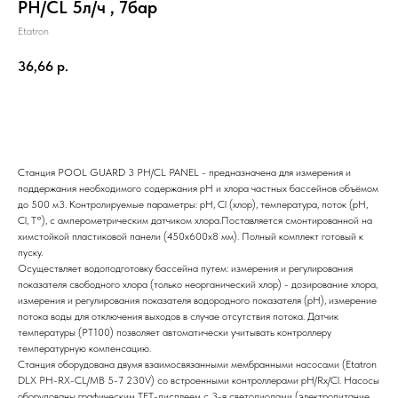
PH/CL 5л/ч , 7бар
Etatron
36,66
р.
Отправить заявку
Станция POOL GUARD 3 PH/CL PANEL - предназначена для измерения и
поддержания необходимого содержания pH и хлора частных бассейнов объёмом
до 500 м3. Контролируемые параметры: pH, Cl (хлор), температура, поток (рН,
Cl, Т°), с амперометрическим датчиком хлора.Поставляется смонтированной на
химстойкой пластиковой панели (450х600х8 мм). Полный комплект готовый к
пуску.
Осуществляет водоподготовку бассейна путем: измерения и регулирования
показателя свободного хлора (только неорганический хлор) - дозирование хлора,
измерения и регулирования показателя водородного показателя (pH), измерение
потока воды для отключения выходов в случае отсутствия потока. Датчик
температуры (PT100) позволяет автоматически учитывать контроллеру
температурную компенсацию.
Станция оборудована двумя взаимосвязанными мембранными насосами (Etatron
DLX PH-RX-CL/MB 5-7 230V) со встроенными контроллерами рН/Rx/Cl. Насосы
оборудованы графическим TFT-дисплеем с 3-я светодиодами (электропитание,