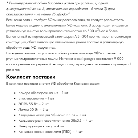
* Рекомендованный объем бассейна указан при условии: 1) одной
фильтрационной линии 2) время полного водообмена - 6 часов 3) доза
2
обеззараживания - не менее 25 мДж/см
Если ваши задачи требуют бОльших расходов воды, то следует рассмотреть
более мощные модели с амальгамными УФ-лампами. В ассортименте имеются
3
установки уф очистки воды производительностью до 500 м
/час и более.
Выполненный из нержавеющей стали марки AISI-304 корпус имеет специальную
конструкцию, обеспечивающую оптимальный режим протока и равномерную
обработку воды УФ-излучением.
Расходным элементом установок обеззараживания воды УФУ-20 являются
ртутные ультрафиолетовые лампы. Их технический ресурс составляет 9 000
часов в режиме непрерывной эксплуатации, периодичность замены - примерно 1
раз в год.
Комплект поставки
В комплект поставки систем УФ обработки Ксенозон входят:
Камера обеззараживания – 1 шт
Блок управления – 1 шт
ЭПРА 55 Вт – 2 шт
Лампа 55 Вт – 2 шт
Кварцевый чехол для УФ-ламп 55 Вт – 2 шт
Кольцевое резиновое уплотнение 38х3,5 – 4 шт
Центрирующее кольцо – 4 шт
Концевое соединение ламп (ПВХ) – 4 шт