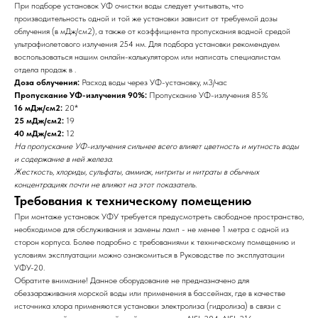
При подборе установок УФ очистки воды следует учитывать, что
производительность одной и той же установки зависит от требуемой дозы
облучения (в мДж/см2), а также от коэффициента пропускания водной средой
ультрафиолетового излучения 254 нм. Для подбора установки рекомендуем
воспользоваться нашим онлайн-калькулятором или написать специалистам
отдела продаж в .
Доза облучения:
Расход воды через УФ-установку, м3/час
Пропускание УФ-излучения 90%:
Пропускание УФ-излучения 85%
16 мДж/см2:
20*
25 мДж/см2:
19
40 мДж/см2:
12
На пропускание УФ-излучения сильнее всего влияет цветность и мутность воды
и содержа­ние в ней железа.
Жесткость, хлориды, сульфаты, аммиак, нитриты и нитраты в обычных
концентрациях почти не влияют на этот показатель.
Требования к техническому помещению
При монтаже установок УФУ требуется предусмотреть свободное пространство,
необходимое для обслуживания и замены ламп - не менее 1 метра с одной из
сторон корпуса. Более подробно с требованиями к техническому помещению и
условиям эксплуатации можно ознакомиться в Руководстве по эксплуатации
УФУ-20.
Обратите внимание! Данное оборудование не предназначено для
обеззараживания морской воды или применения в бассейнах, где в качестве
источника хлора применяются установки электролиза (гидролиза) в связи с