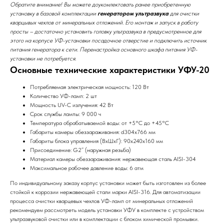
Обратите внимание! Вы можете доукомлектовать
ранее приобретенную
установку в базовой комплектации
генератором ультразвука
для очистки
кварцывых чехлов от минеральных отложений. Его монтаж и запуск в работу
просты – достаточно установить головку ультразвука в предусмотренное для
этого на корпусе УФ-установки посадочное отверстие и подключить источник
питания генератора к сети. Перенастройка основного шкафа питания УФ-
установки не потребуется.
Основные технические характеристики УФУ-20
Потребляемая электрическая мощность: 120 Вт
Количество УФ-ламп: 2 шт
Мощность UV-C излучения: 42 Вт
Срок службы лампы: 9 000 ч
Температура обрабатываемой воды: от +5°C до +45°C
Габариты камеры обеззараживания: d304х766 мм
Габариты блока управления (ВхШхГ): 90х240х160 мм
Присоединение: G2” (наружная резьба)
Материал камеры обеззараживания: нержавеющая сталь AISI-304
Максимальное рабочее давление воды: 6 атм
По индивидуальному заказу корпус установки может быть изготовлен из более
стойкой к коррозии нержавеющей стали марки AISI-316. Для автоматизации
процесса очистки кварцевых чехлов УФ-ламп от минеральных отложений
рекомендуем рассмотреть модель установки УФУ в комплекте с устройством
ультразвуковой очистки или в комплектации с блоком химической промывки.