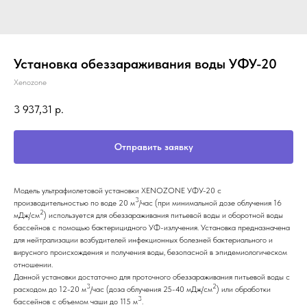
Установка обеззараживания воды УФУ-20
Xenozone
3 937,31
р.
Отправить заявку
Модель ультрафиолетовой установки XENOZONE УФУ-20 с
3
производительностью по воде 20 м
/час (при минимальной дозе облучения 16
2
мДж/см
) используется для обеззараживания питьевой воды и оборотной воды
бассейнов с помощью бактерицидного УФ-излучения. Установка предназначена
для нейтрализации возбудителей инфекционных болезней бактериального и
вирусного происхождения и получения воды, безопасной в эпидемиологическом
отношении.
Данной установки достаточно для проточного обеззараживания питьевой воды с
3
2
расходом до 12-20 м
/час (доза облучения 25-40 мДж/см
)
или обработки
3
бассейнов с объемом чаши до 115 м
.