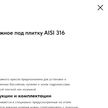
ное под плитку AISI 316
жного кресла предназначена для установки и
венных бассейнах, купелях и зонах гидромассажа
ой плиткой или мозаикой.
укции и комплектации
иваются в специально предусмотренные на этапе
угол наклона изделия можно отрегулировать с помощью