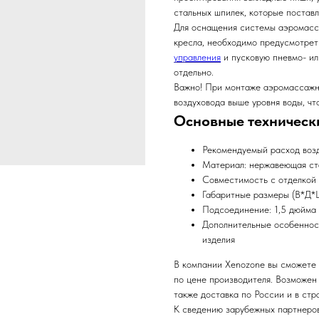
стальных шпилек, которые поставл
Для оснащения системы аэромасс
кресла, необходимо предусмотрет
управления
и пусковую пневмо- и
отдельно.
Важно! При монтаже аэромассажн
воздуховода выше уровня воды, ч
Основные техническ
Рекомендуемый расход возд
Материал: нержавеющая ста
Совместимость с отделкой 
Габаритные размеры (В*Д*
Подсоединение: 1,5 дюйма 
Дополнительные особенност
изделия
В компании Xenozone вы сможете 
по цене производителя. Возможен 
также доставка по России и в ст
К сведению зарубежных партнеров