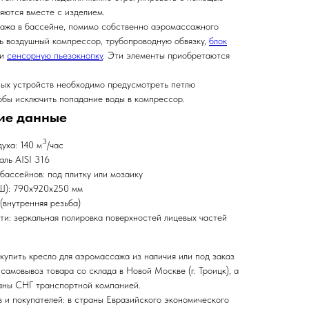
яются вместе с изделием.
ажа в бассейне, помимо собственно аэромассажного
ь воздушный компрессор, трубопроводную обвязку,
блок
ли
сенсорную пьезокнопку
. Эти элементы приобретаются
ых устройств необходимо предусмотреть петлю
тобы исключить попадание воды в компрессор.
ие данные
3
уха: 140 м
/час
ль AISI 316
бассейнов: под плитку или мозаику
Ш): 790х920х250 мм
(внутренняя резьба)
и: зеркальная полировка поверхностей лицевых частей
купить кресло для аэромассажа из наличия или под заказ
самовывоз товара со склада в Новой Москве (г. Троицк), а
раны СНГ транспортной компанией.
 и покупателей: в страны Евразийского экономического