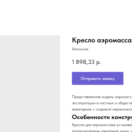
Кресло аэромассаж
Xenozone
1 898,33
р.
Отправить заявку
Представленная модель аэромасса
эксплуатации в частных и общест
аквапарков с отделкой керамическ
Особенности констр
Кресла для аэромассажа устанавл
проектирования закладные ниши, 