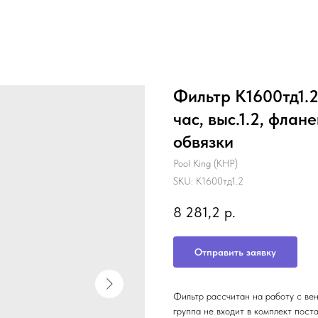
Фильтр K1600тд1.2,
час, выс.1.2, флан
обвязки
Pool King (КНР)
SKU:
K1600тд1.2
8 281,2
р.
Отправить заявку
Фильтр рассчитан на работу с ве
группа не входит в комплект пост