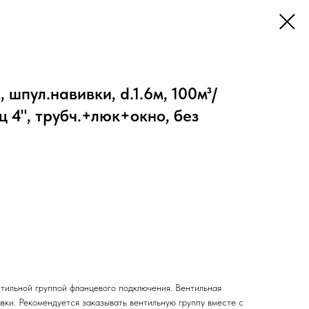
 шпул.навивки, d.1.6м, 100м³/
ец 4", трубч.+люк+окно, без
нтильной группой фланцевого подключения. Вентильная
авки. Рекомендуется заказывать вентильную группу вместе с