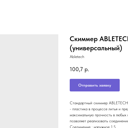
Скиммер ABLETECH
(универсальный)
Abletech
100,7
р.
Отправить заявку
Стандартный скиммер ABLETECH E
- пластика в процессе литья и пр
максимальную прочность в любых 
позволяет реализовать соединени
Соединение : наружное 1,5