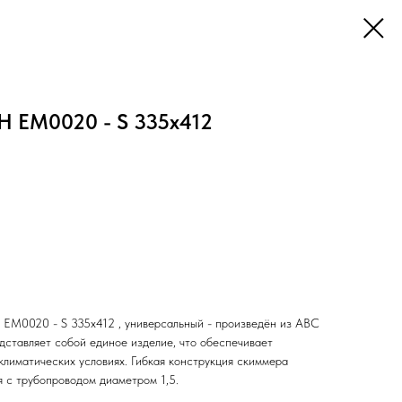
 EM0020 - S 335x412
M0020 - S 335x412 , универсальный - произведён из ABC
едставляет собой единое изделие, что обеспечивает
климатических условиях. Гибкая конструкция скиммера
я с трубопроводом диаметром 1,5.