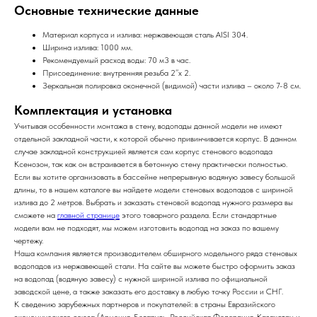
Основные технические данные
Материал корпуса и излива: нержавеющая сталь AISI 304.
Ширина излива: 1000 мм.
Рекомендуемый расход воды: 70 м3 в час.
Присоединение: внутренняя резьба 2’’
х 2
.
Зеркальная полировка оконечной (видимой) части излива – около 7-8 см.
Комплектация и установка
Учитывая особенности монтажа в стену, водопады данной модели не имеют
отдельной закладной части, к которой обычно привинчивается корпус. В данном
случае закладной конструкцией является сам корпус стенового водопада
Ксенозон, так как он встраивается в бетонную стену практически полностью.
Если вы хотите организовать в бассейне непрерывную водяную завесу большой
длины, то в нашем каталоге вы найдете модели стеновых водопадов с шириной
излива до 2 метров. Выбрать и заказать стеновой водопад нужного размера вы
сможете на
главной странице
этого товарного раздела. Если стандартные
модели вам не подходят, мы можем изготовить водопад на заказ по вашему
чертежу.
Наша компания является производителем обширного модельного ряда стеновых
водопадов из нержавеющей стали. На сайте вы можете быстро оформить заказ
на водопад (водяную завесу) с нужной шириной излива по официальной
заводской цене, а также заказать его доставку в любую точку России и СНГ.
К сведению зарубежных партнеров и покупателей: в страны Евразийского