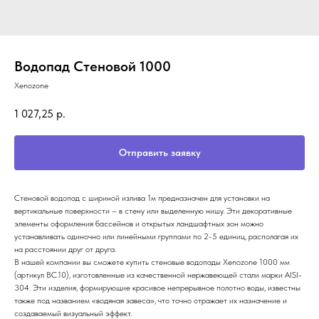
Водопад Стеновой 1000
Xenozone
1 027,25
р.
Отправить заявку
Стеновой водопад с шириной излива 1м предназначен для установки на
вертикальные поверхности – в стену или выделенную нишу. Эти декоративные
элементы оформления бассейнов и открытых ландшафтных зон можно
устанавливать одиночно или линейными группами по 2-5 единиц, располагая их
на расстоянии друг от друга.
В нашей компании вы сможете купить стеновые водопады Xenozone 1000 мм
(артикул ВС.10), изготовленные из качественной нержавеющей стали марки AISI-
304. Эти изделия, формирующие красивое непрерывное полотно воды, известны
также под названием «водяная завеса», что точно отражает их назначение и
создаваемый визуальный эффект.