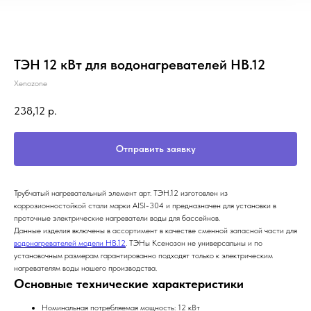
ТЭН 12 кВт для водонагревателей НВ.12
Xenozone
238,12
р.
Отправить заявку
Трубчатый нагревательный элемент арт. ТЭН.12 изготовлен из
коррозионностойкой стали марки AISI-304 и предназначен для установки в
проточные электрические нагреватели воды для бассейнов.
Данные изделия включены в ассортимент в качестве сменной запасной части для
водонагревателей модели НВ.12
. ТЭНы Ксенозон не универсальны и по
установочным размерам гарантированно подходят только к электрическим
нагревателям воды нашего производства.
Основные технические характеристики
Номинальная потребляемая мощность: 12 кВт