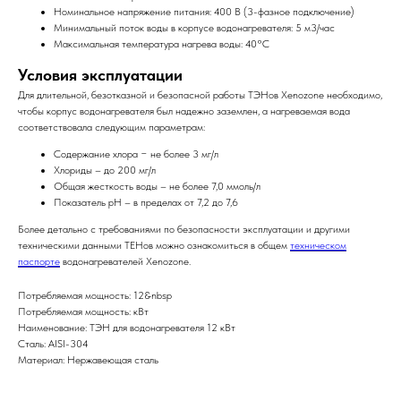
Номинальное напряжение питания: 400 В (3-фазное подключение)
Минимальный поток воды в корпусе водонагревателя: 5 м3/час
Максимальная температура нагрева воды: 40°C
Условия эксплуатации
Для длительной, безотказной и безопасной работы ТЭНов Xenozone необходимо,
чтобы корпус водонагревателя был надежно заземлен, а нагреваемая вода
соответствовала следующим параметрам:
Содержание хлора − не более 3 мг/л
Хлориды – до 200 мг/л
Общая жесткость воды – не более 7,0 ммоль/л
Показатель рН – в пределах от 7,2 до 7,6
Более детально с требованиями по безопасности эксплуатации и другими
техническими данными ТЕНов можно ознакомиться в общем
техническом
паспорте
водонагревателей Xenozone.
Потребляемая мощность: 12&nbsp
Потребляемая мощность: кВт
Наименование: ТЭН для водонагревателя 12 кВт
Сталь: AISI-304
Материал: Нержавеющая сталь