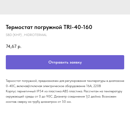
Термостат погружной TRI-40-160
SBD (KHP) , HIDROTERMAL
74,67
р.
Отправить заявку
Термостат погружной, предназначен для регулирования температуры в диапазоне
0-40С, включая/отключая электрическое оборудование 16А, 220В
Корпус герметичный IP54 из пластика ABS пластика. Рассчитан на температуру
окружающей среды от 0 до 90С. Диаметр соединения 1/2 дюйма. Возможен
монтаж сверху на трубу диаметром от 50 мм.