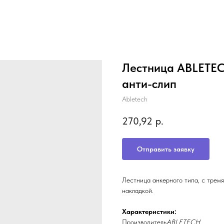
Лестница ABLETE
анти-слип
Abletech
270,92
р.
Отправить заявку
Лестница анкерного типа, с трем
накладкой.
Характеристики:
Производитель
ABLETECH