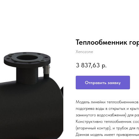
Теплообменник го
Xenozone
3 837,63
р.
Отправить заявку
Модель линейки теплообменнико
подогрева воды в открытых и крыт
замкнутого водоснабжения) для р
Конструктивно теплообменник сост
(вторичный контур), и трубок для 
Данная модель имеет приваренные