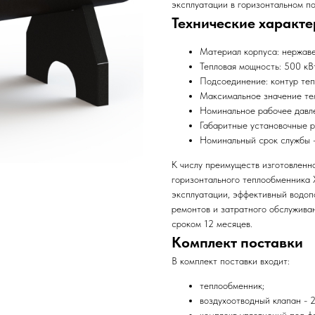
эксплуатации в горизонтальном п
Технические характе
Материал корпуса: нержав
Тепловая мощность: 500 кВ
Подсоединение: контур теп
Максимальное значение те
Номинальное рабочее давле
Габаритные установочные р
Номинальный срок службы 
К числу преимуществ изготовленн
горизонтального теплообменника
эксплуатации, эффективный водоп
ремонтов и затратного обслужива
сроком 12 месяцев.
Комплект поставки
В комплект поставки входит:
теплообменник;
воздухоотводный клапан - 2