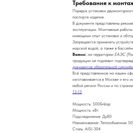
Требования к монтаж
Порядок установки двухконтурно
паспорте изделия.
В документе представлены реком
эксплуатации. Монтажные работы
имеющими опыт установки и обсл
Запрещается применять устройств
морской водой, а также в бассейн
Важно:
на территории ЕАЭС (Росс
продукции не подлежит подтверж
документов обязательной сертиф
Всё представленное на нашем оф
изготавливается в Москве и его м
любой регион России и по страна
13-15
Мощность: 500&nbsp
Мощность: кВт
Подсоединение: Ду80
Наименование: Теплообменник 50
Сталь: AISI-304