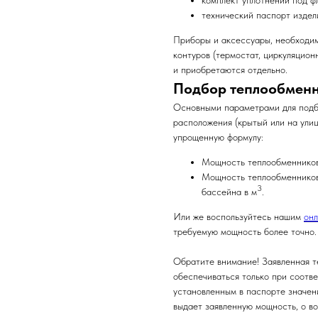
комплект уплотнений под ф
технический паспорт издел
Приборы и аксессуары, необходим
контуров (термостат, циркуляцион
и приобретаются отдельно.
Подбор теплообменн
Основными параметрами для подб
расположения (крытый или на ули
упрощенную формулу:
Мощность теплообменников 
Мощность теплообменников 
3
бассейна в м
.
Или же воспользуйтесь нашим
онл
требуемую мощность более точно.
Обратите внимание! Заявленная т
обеспечиваться только при соотве
установленным в паспорте
значени
выдает заявленную мощность, о 