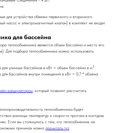
ланцевые соединения - 4 шт;
ия.
ые для устройства обвязки первичного и вторичного
ный насос и электромагнитный клапан) в комплект не входят
ика для бассейна
ора теплообменника являются объем бассейна и место его
це). Для подбора теплообменника можно использовать
3
для уличных бассейнов в кВт = объем бассейна в м
.
для бассейнов внутри помещений в кВт = 0,7 * объема
айн-калькулятором
, который позволит рассчитать
еплопроизводительность теплообменника будет
тствии разницы температур и скорости протока в контурах
ям. Если вы столкнулись с тем, что теплообменник не
возможных причинах можно
прочитать тут
.