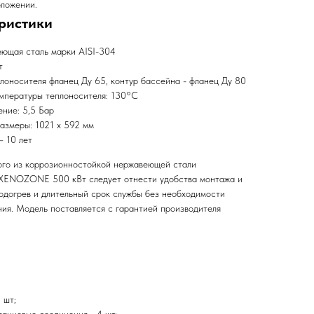
оложении.
ристики
еющая сталь марки AISI-304
т
лоносителя фланец Ду 65, контур бассейна - фланец Ду 80
мпературы теплоносителя: 130°C
ние: 5,5 Бар
азмеры: 1021 х 592 мм
– 10 лет
ого из коррозионностойкой нержавеющей стали
 XENOZONE 500 кВт следует отнести удобства монтажа и
одогрев и длительный срок службы без необходимости
ния. Модель поставляется с гарантией производителя
 шт;