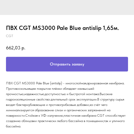
ПВХ CGT MS3000 Pale Blue antislip 1,65м.
CGT
662,03
р.
Отправить заявку
ПВХ CGT MS3000 Pale Blue (antislip) - многослойная,армированная мембрана.
Противоскользящее покрытие плёнки обладает наивысшей
прочностью,надежностью,доступностью и быстротой монтажа.Высокие
гидроизоляционные свойства длительный срок эксплуатации.В структуру сырья
входят бактериубивающие и противогрибковые добавки,за счёт чего
минимализируется образование слизи и органических загрязнений на
поверхности.Стойкая к УФ-излучению,пластичная мембрана CGT способствует
созданию облицовки практически любого бассейна в помещении,так и уличного
бассейна.