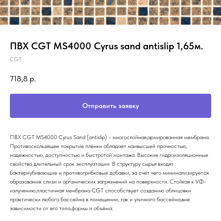
ПВХ CGT MS4000 Cyrus sand antislip 1,65м.
CGT
718,8
р.
Отправить заявку
ПВХ CGT MS4000 Cyrus Sand (antislip) - многослойная,армированная мембрана.
Противоскользящее покрытие плёнки обладает наивысшей прочностью,
надежностью, доступностью и быстротой монтажа. Высокие гидроизоляционные
свойства длительный срок эксплуатации. В структуру сырья входят
бактериубивающие и противогрибковые добавки, за счёт чего минимализируется
образование слизи и органических загрязнений на поверхности. Стойкая к УФ-
излучению,пластичная мембрана CGT способствует созданию облицовки
практически любого бассейна в помещении, так и уличного бассейна,вне
зависимости от его типа,формы и объёма.