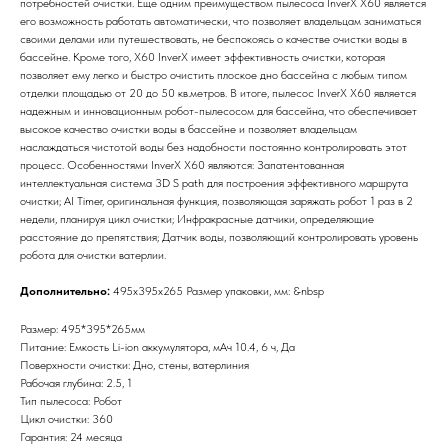
потребностей очистки. Еще одним преимуществом пылесоса InverX X60 является
его возможность работать автоматически, что позволяет владельцам заниматься
своими делами или путешествовать, не беспокоясь о качестве очистки воды в
бассейне. Кроме того, X60 InverX имеет эффективность очистки, которая
позволяет ему легко и быстро очистить плоское дно бассейна с любым типом
отделки площадью от 20 до 50 кв.метров. В итоге, пылесос InverX X60 является
надежным и инновационным робот-пылесосом для бассейна, что обеспечивает
высокое качество очистки воды в бассейне и позволяет владельцам
наслаждаться чистотой воды без надобности постоянно контролировать этот
процесс. Особенностями InverX X60 являются: Запатентованная
интеллектуальная система 3D S path для построения эффективного маршрута
очистки; AI Timer, оригинальная функция, позволяющая заряжать робот 1 раз в 2
недели, планируя цикл очистки; Инфракрасные датчики, определяющие
расстояние до препятствия; Датчик воды, позволяющий контролировать уровень
робота для очистки ватерлии.
Дополнительно:
495х395х265 Размер упаковки, мм: &nbsp
Размер: 495*395*265мм
Питание: Емкость Li-ion аккумулятора, мАч 10.4, 6 ч, Да
Поверхности очистки: Дно, стены, ватерлиния
Рабочая глубина: 2.5, 1
Тип пылесоса: Робот
Цикл очистки: 360
Гарантия: 24 месяца