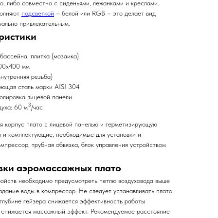
о, либо совместно с сиденьями, лежанками и креслами.
полняют
подсветкой
– белой или RGB – это делает вид
уально привлекательным.
ристики
бассейна: плитка (мозаика)
400х400 мм
нутренняя резьба)
ющая сталь марки AISI 304
олировка лицевой панели
3
уха: 60 м
/час
бя корпус плато с лицевой панелью и герметизирующую
ы и комплектующие, необходимые для установки и
мпрессор, трубная обвязка, блок управления устройством
вки аэромассажных плато
ойств необходимо предусмотреть петлю воздуховода выше
адание воды в компрессор. Не следует устанавливать плато
й глубине гейзера снижается эффективность работы
и снижается массажный эффект. Рекомендуемое расстояние