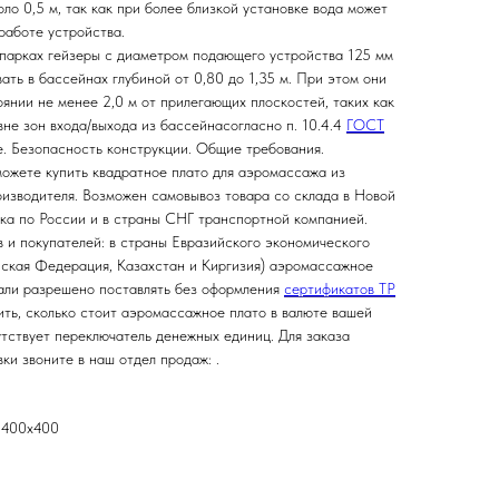
оло 0,5 м, так как при более близкой установке вода может
работе устройства.
парках гейзеры с диаметром подающего устройства 125 мм
ать в бассейнах глубиной от 0,80 до 1,35 м. При этом они
янии не менее 2,0 м от прилегающих плоскостей, таких как
 вне зон входа/выхода из бассейнасогласно п. 10.4.4
ГОСТ
. Безопасность конструкции. Общие требования.
ожете купить квадратное плато для аэромассажа из
оизводителя. Возможен самовывоз товара со склада в Новой
авка по России и в страны СНГ транспортной компанией.
 и покупателей: в страны Евразийского экономического
йская Федерация, Казахстан и Киргизия) аэромассажное
али разрешено поставлять без оформления
сертификатов ТР
нить, сколько стоит аэромассажное плато в валюте вашей
утствует переключатель денежных единиц. Для заказа
вки звоните в наш отдел продаж:
.
 400х400