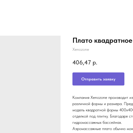
Плато квадратное
Xenozone
406,47
р.
Отправить заявку
Компания Xenozone производит и
различной формы и размера. Пред
модель квадратной формы 400х400
отделкой под плитку. Благодаря с
гидромассажных бассейнах.
Аэромассажные плато обычно монт