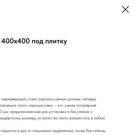
 400х400 под плитку
з нержавеющей стали аэромассажные донные гейзеры
лагаемое плато аэромассажа – это самая популярная
 мм, предназначенная для установки в бассейнах с
тандартному размеру, устройство легко разместить в любых
ируются в дно в специально выделенных зонах бассейнов,