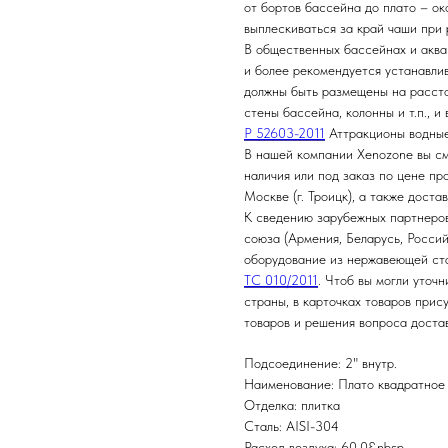
от бортов бассейна до плато – ок
выплескиваться за край чаши при 
В общественных бассейнах и аква
и более рекомендуется устанавлив
должны быть размещены на рассто
стены бассейна, колонны и т.п., и
Р 52603-2011
Аттракционы водные
В нашей компании Xenozone вы см
наличия или под заказ по цене пр
Москве (г. Троицк), а также дост
К сведению зарубежных партнеров
союза (Армения, Беларусь, Росси
оборудование из нержавеющей ст
ТС 010/2011
. Чтоб вы могли уточ
страны, в карточках товаров прис
товаров и решения вопроса доста
Подсоединение: 2" внутр.
Наименование: Плато квадратное
Отделка: плитка
Сталь: AISI-304
Расход воздуха: 60.0&nbsp