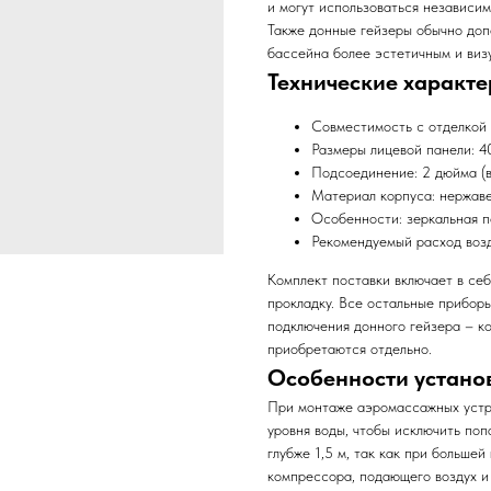
и могут использоваться независим
Также донные гейзеры обычно до
бассейна более эстетичным и виз
Технические характе
Совместимость с отделкой 
Размеры лицевой панели: 
Подсоединение: 2 дюйма (в
Материал корпуса: нержаве
Особенности: зеркальная п
Рекомендуемый расход возд
Комплект поставки включает в се
прокладку. Все остальные прибор
подключения донного гейзера – ко
приобретаются отдельно.
Особенности устано
При монтаже аэромассажных устр
уровня воды, чтобы исключить поп
глубже 1,5 м, так как при больше
компрессора, подающего воздух 