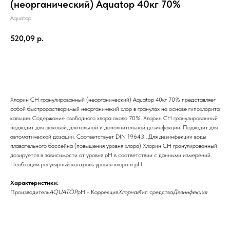
(неорганический) Aquatop 40кг 70%
Aquatop
520,09
р.
Отправить заявку
Хлорин CH гранулированный (неорганический) Aquatop 40кг 70% представляет
собой быстрорастворимый неорганичекий хлор в гранулах на основе гипохлорита
кальция. Содержание свободного хлора около 70%. Хлорин СН гранулированный
подходит для шоковой, длительной и дополнительной дезинфекции. Подходит для
автоматической дозации. Соответствует DIN 19643 . Для дезинфекции воды
плавательного бассейна (повышения уровня хлора) Хлорин СН гранулированный
дозируется в зависимости от уровня рН в соответствии с данными измерений.
Необходим регулярный контроль уровня хлора и рН.
Характеристики:
Производитель
AQUATOP
pH - Коррекция
Хлорная
Тип средства
Дезинфекция