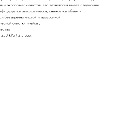
я и экологическичистая, эта технология имеет следующие
нфицируется автоматически, снижается объем и
ся безупречно чистой и прозрачной.
еской очистки ячейки ;
чества
250 kPa / 2,5 бар.