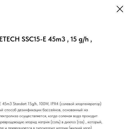
TECH SSC15-E 45m3 , 15 g/h ,
5m3 Standart 15g/h, 100W, IPX4 (солевой хлоргенератор)
ый способ дезинфикации бассейнов, основанный на
лектролиза осуществляется, когда соленая вода проходит
реврощающую хлорид натрия (соль) в дихлоз (газ) , который,
де и превращается в гипохлорид натрия (жидкий хлор) ,