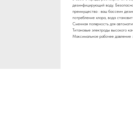
дезинфицирующий воду. Безопасна
преимущества : ваш бассеин дези
потребление хлора, вода становит
Сменная полярность для автоматич
Титановые электроды высокого ка
Максимальное рабочее давление : 