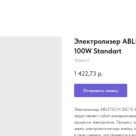
Электролизер ABLE
100W Standart
Abletech
1 422,73
р.
Отправить заявку
Электролизер ABLETECH SSC15-E 4
представляет собой альтернативн
процессе электролиза. Процесс э
через электролитическую ячейку, п
в свою очередь, растворяется в во